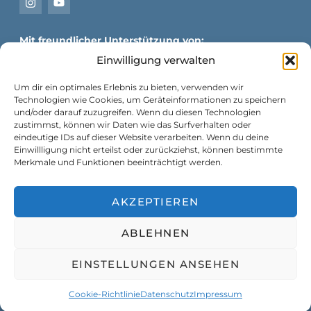
Mit freundlicher Unterstützung von:
Einwilligung verwalten
Um dir ein optimales Erlebnis zu bieten, verwenden wir
Technologien wie Cookies, um Geräteinformationen zu speichern
und/oder darauf zuzugreifen. Wenn du diesen Technologien
zustimmst, können wir Daten wie das Surfverhalten oder
eindeutige IDs auf dieser Website verarbeiten. Wenn du deine
Einwillligung nicht erteilst oder zurückziehst, können bestimmte
Merkmale und Funktionen beeinträchtigt werden.
AKZEPTIEREN
ABLEHNEN
Copyright © 2026 – Entwickelt von
Unite2Link
EINSTELLUNGEN ANSEHEN
Cookie-Richtlinie
Datenschutz
Impressum
Impressum
Datenschutz
Cookie Policy